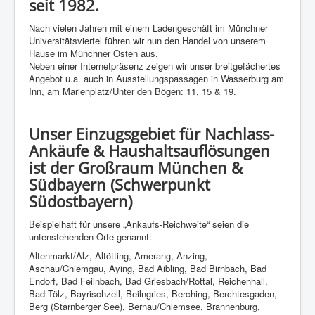
seit 1982.
Nach vielen Jahren mit einem Ladengeschäft im Münchner
Universitätsviertel führen wir nun den Handel von unserem
Hause im Münchner Osten aus.
Neben einer Internetpräsenz zeigen wir unser breitgefächertes
Angebot u.a. auch in Ausstellungspassagen in Wasserburg am
Inn, am Marienplatz/Unter den Bögen: 11, 15 & 19.
Unser Einzugsgebiet für Nachlass-
Ankäufe & Haushaltsauflösungen
ist der Großraum München &
Südbayern (Schwerpunkt
Südostbayern)
Beispielhaft für unsere „Ankaufs-Reichweite“ seien die
untenstehenden Orte genannt:
Altenmarkt/Alz, Altötting, Amerang, Anzing,
Aschau/Chiemgau, Aying, Bad Aibling, Bad Birnbach, Bad
Endorf, Bad Feilnbach, Bad Griesbach/Rottal, Reichenhall,
Bad Tölz, Bayrischzell, Beilngries, Berching, Berchtesgaden,
Berg (Starnberger See), Bernau/Chiemsee, Brannenburg,