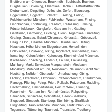
Breitbrunn am Chiemsee, Bruckmühl, Buchbach, Buchloe,
Burghausen, Chieming, Chiemsee, Dachau, Dietfurt/Altmühltal,
Dietramszell, Dingolfing, Dollnstein, Dorfen, Ebersberg,
Eggenfelden, Eggstätt, Eichstätt, Eiselfing, Erding,
Feldkirchen/bei München, Feldkirchen-Westerham, Finsing,
Fischbachau, Forstinning, Frasdorf, Freilassing, Freising,
Fürstenfeldbruck, Gangkofen, Gars am Inn, Gauting,
Geretsried, Germering, Gilching, Glonn, Tegernsee, Gräfelfing,
Grafing, Grassau, Gstadt/Chiemsee, Griesstätt, Gröbenzell,
Haag in Obb., Haar/bei München, Haimhausen, Halfing,
Hausham, Höhenkirchen-Siegertsbrunn, Hohenlinden,
Holzkirchen, Höslwang, Icking, Ingolstadt, Irschenberg, Isen,
Ismaning, Kiefersfelden, Kipfenberg, Kirchheim/bei München,
Kirchseeon, Kösching, Landshut, Laufen, Freilassing,
Mainburg, Markt Schwaben Marquartstein, Miesbach,
Moosburg, Mühldorf am Inn, Neubeuern, Neumarkt-Sankt Veit,
Neuötting, Nußdorf, Oberaudorf, Unterhachung, Obing,
Olching, Ottenhofen, Ottobrunn, Pfaffenhofen/Ilm, Pfarrkirchen,
Planegg, Pliening, Poing, Prien, Pullach, Putzbrunn, Raubling,
Rechtmehring, Reichertsheim, Reit im Winkl, Rimsting,
Rosenheim, Rott am Inn, Rotthalmünster, Ruhpolding,
Sauerlach, Schliersee, Schnaitsee, Seeon-Seebruck,
Siegsdorf, Simbach, Starnberg, Steinhöring, Straßlach-
Dingharting, Taufkirchen/bei München, Taufkirchen/Vils,
Tegernsee, Tittmoning, Traunreut, Traunstein, Trostberg,