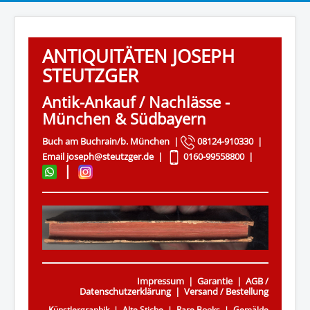
ANTIQUITÄTEN JOSEPH
STEUTZGER
Antik-Ankauf / Nachlässe -
München & Südbayern
Buch am Buchrain/b. München |
08124-910330
|
Email
joseph@steutzger.de
|
0160-99558800
|
|
Impressum
|
Garantie
|
AGB /
Datenschutzerklärung
|
Versand / Bestellung
Künstlergraphik
|
Alte Stiche
|
Rare Books
|
Gemälde